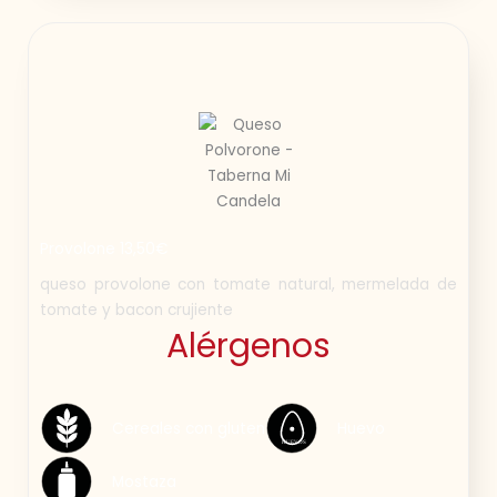
Provolone 13,50€
queso provolone con tomate natural, mermelada de
tomate y bacon crujiente
Alérgenos
Cereales con gluten
Huevo
HUEVOS
Mostaza