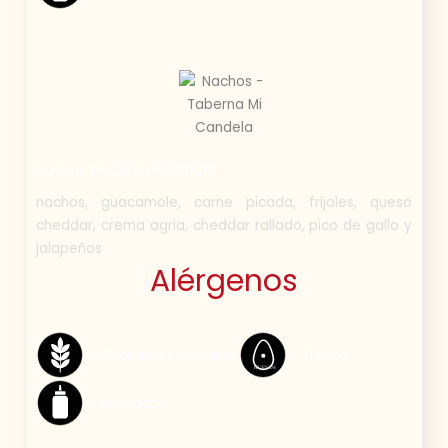
Nachos Mi Candela 12,00€
nachos, guacamole, carne picada, frijoles, queso
cheddar, crema agria, cheddar rallado, pico de gallo y
jalapeños
Alérgenos
Cereales con gluten
Huevo
HUEVOS
Mostaza