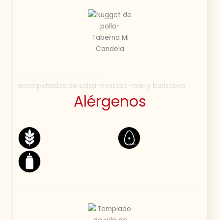
Bastones de Pollo 13,50€
acompañados de salsa mostaza-miel y barbacoa
Alérgenos
Cereales con gluten
Huevo
HUEVOS
Mostaza