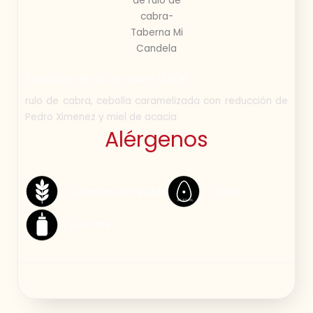
Templado de rulo de cabra 13,80€
rulo de cabra, cebolla caramelizada con reducción de
Pedro Ximenez y miel de acacia
Alérgenos
Cereales con gluten
Huevo
HUEVOS
Mostaza