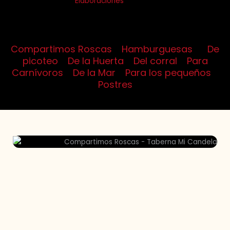
Elaboraciones
Caseras
Una carta variada que elaboramos cada día para que tengas
gran variedad de platos para elegir.
Compartimos Roscas
/
Hamburguesas
/
De
picoteo
/
De la Huerta
/
Del corral
/
Para
Carnívoros
/
De la Mar
/
Para los pequeños
/
Postres